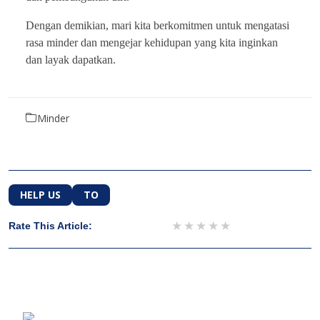
Dengan demikian, mari kita berkomitmen untuk mengatasi
rasa minder dan mengejar kehidupan yang kita inginkan
dan layak dapatkan.
Minder
HELP US
TO
1 star
2 stars
3 stars
4 stars
5 stars
Rate This Article: