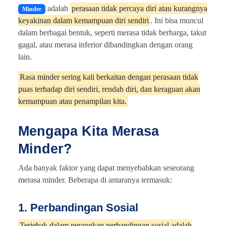
adalah
perasaan tidak percaya diri atau kurangnya
Minder
keyakinan dalam kemampuan diri sendiri
. Ini bisa muncul
dalam berbagai bentuk, seperti merasa tidak berharga, takut
gagal, atau merasa inferior dibandingkan dengan orang
lain.
Rasa minder sering kali berkaitan dengan perasaan tidak
puas terhadap diri sendiri, rendah diri, dan keraguan akan
kemampuan atau penampilan kita.
Mengapa Kita Merasa
Minder?
Ada banyak faktor yang dapat menyebabkan seseorang
merasa minder. Beberapa di antaranya termasuk:
1. Perbandingan Sosial
Terjebak dalam perangkap perbandingan sosial adalah