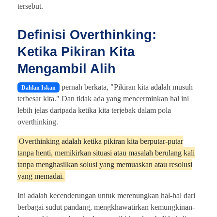
tersebut.
Definisi Overthinking:
Ketika Pikiran Kita
Mengambil Alih
pernah berkata, "Pikiran kita adalah musuh
Dahlan Iskan
terbesar kita." Dan tidak ada yang mencerminkan hal ini
lebih jelas daripada ketika kita terjebak dalam pola
overthinking.
Overthinking adalah ketika pikiran kita berputar-putar
tanpa henti, memikirkan situasi atau masalah berulang kali
tanpa menghasilkan solusi yang memuaskan atau resolusi
yang memadai.
Ini adalah kecenderungan untuk merenungkan hal-hal dari
berbagai sudut pandang, mengkhawatirkan kemungkinan-