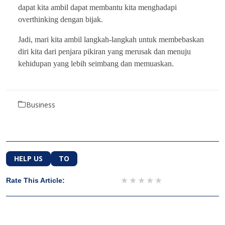
dapat kita ambil dapat membantu kita menghadapi
overthinking dengan bijak.
Jadi, mari kita ambil langkah-langkah untuk membebaskan
diri kita dari penjara pikiran yang merusak dan menuju
kehidupan yang lebih seimbang dan memuaskan.
Business
HELP US
TO
1 star
2 stars
3 stars
4 stars
5 stars
Rate This Article: