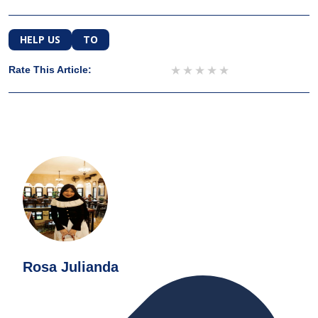
HELP US
TO
1 star
2 stars
3 stars
4 stars
5 stars
Rate This Article:
Rosa Julianda