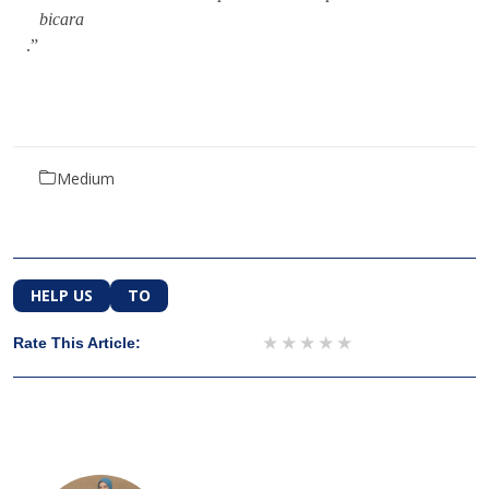
bicara
.”
Medium
HELP US
TO
1 star
2 stars
3 stars
4 stars
5 stars
Rate This Article: