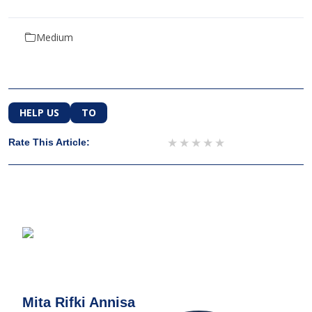
Medium
HELP US
TO
1 star
2 stars
3 stars
4 stars
5 stars
Rate This Article:
Mita Rifki Annisa