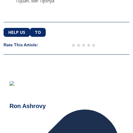
Tujuan, dan Tipsnya
HELP US
TO
1 star
2 stars
3 stars
4 stars
5 stars
Rate This Article:
Ron Ashrovy