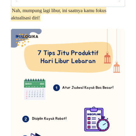
Nah, mumpung lagi libur, ini saatnya kamu fokus
aktualisasi diri!