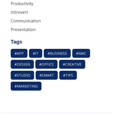
Productivity
Introvert
Communication
Presentation
Tags
#APP
#IT
#BUSINESS
#MAC
#DESIGN
#OFFICE
#CREATIVE
#STUDIO
#SMART
#TIPS
#MARKETING