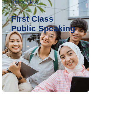
Offline Class
First Class
Public Speaking