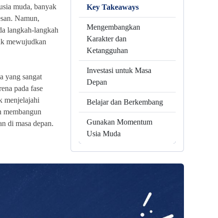
 usia muda, banyak
Key Takeaways
sesan. Namun,
Mengembangkan
a langkah-langkah
Karakter dan
tuk mewujudkan
Ketangguhan
Investasi untuk Masa
a yang sangat
Depan
rena pada fase
k menjelajahi
Belajar dan Berkembang
an membangun
Gunakan Momentum
an di masa depan.
Usia Muda