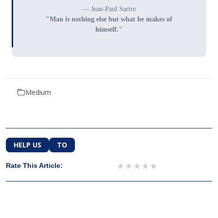
Jean-Paul Sartre
"Man is nothing else but what he makes of
himself."
Medium
HELP US
TO
1 star
2 stars
3 stars
4 stars
5 stars
Rate This Article: