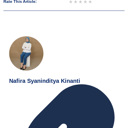
1 star
2 stars
3 stars
4 stars
5 stars
Rate This Article:
Nafira Syaninditya Kinanti