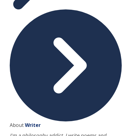
About
Writer
I'm a philosophy addict. I write poems and