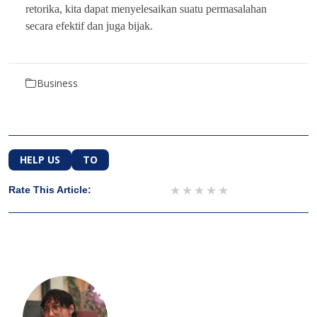
retorika, kita dapat menyelesaikan suatu permasalahan
secara efektif dan juga bijak.
Business
HELP US
TO
1 star
2 stars
3 stars
4 stars
5 stars
Rate This Article: