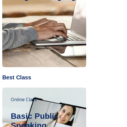
Best Class
Online Class
Basic Public
Speaking