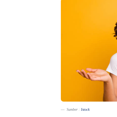
Sumber :
Istock