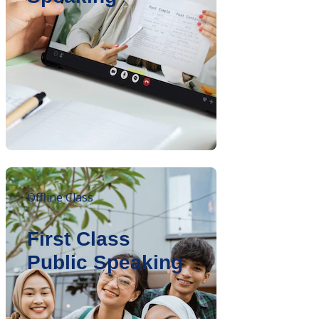
Offline Class
First Class
Public Speaking