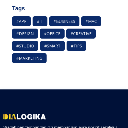
Tags
#APP
#IT
#BUSINESS
#MAC
#DESIGN
#OFFICE
#CREATIVE
#STUDIO
#SMART
#TIPS
#MARKETING
Wadah pengembangan diri membangun aura positif sekaligus