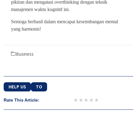
pikiran dan mengatasi overthinking dengan teknik
manajemen waktu kognitif ini.
Semoga berhasil dalam mencapai keseimbangan mental
yang harmonis!
Business
HELP US
TO
1 star
2 stars
3 stars
4 stars
5 stars
Rate This Article: