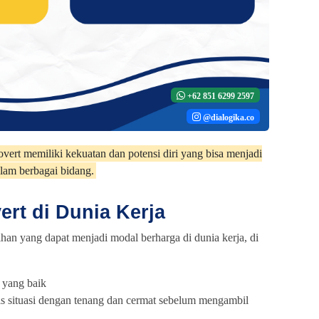
+62 851 6299 2597
@dialogika.co
rovert memiliki kekuatan dan potensi diri yang bisa menjadi
lam berbagai bidang.
ert di Dunia Kerja
ihan yang dapat menjadi modal berharga di dunia kerja, di
 yang baik
s situasi dengan tenang dan cermat sebelum mengambil