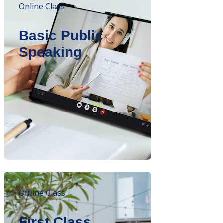
Online Class
Basic Public
Speaking
Offline Class
First Class