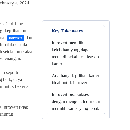
ebruary 4, 2024
t -
Carl Jung,
gi kepribadian
Key Takeaways
ama:
dan
introvert
Introvert memiliki
ebih fokus pada
kelebihan yang dapat
h setelah interaksi
menjadi bekal kesuksesan
 ketenangan.
karier.
an seperti
Ada banyak pilihan karier
 baik, daya
ideal untuk introvert.
n untuk bekerja
Introvert bisa sukses
dengan mengenali diri dan
introvert tidak
memilih karier yang tepat.
enuntut