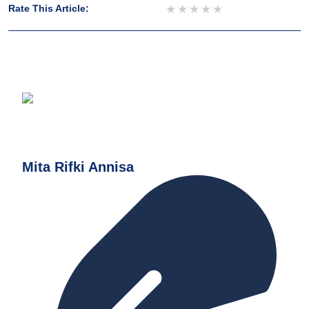
1 star
2 stars
3 stars
4 stars
5 stars
Rate This Article:
Mita Rifki Annisa