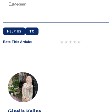
Medium
HELP US
TO
1 star
2 stars
3 stars
4 stars
5 stars
Rate This Article:
Gisella Keilsa