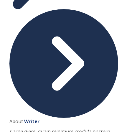
About
Writer
Carpe diem, quam minimum credula postero -