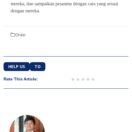
mereka, dan sampaikan pesanmu dengan cara yang sesuai
dengan mereka.
Orasi
HELP US
TO
1 star
2 stars
3 stars
4 stars
5 stars
Rate This Article: