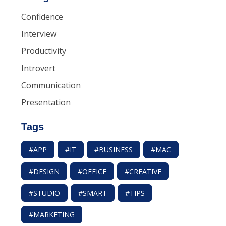
Confidence
Interview
Productivity
Introvert
Communication
Presentation
Tags
#APP
#IT
#BUSINESS
#MAC
#DESIGN
#OFFICE
#CREATIVE
#STUDIO
#SMART
#TIPS
#MARKETING