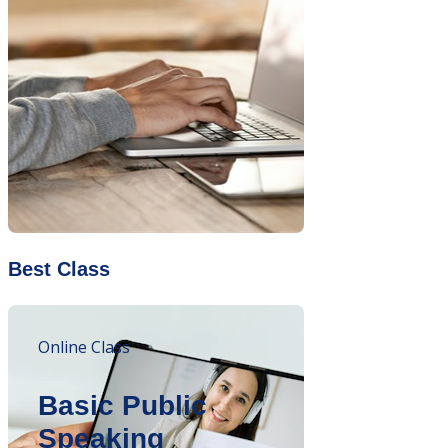
Best Class
Online Class
Basic Public
Speaking