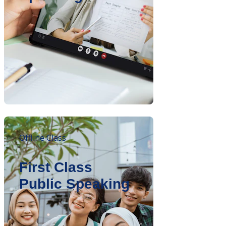
Offline Class
First Class
Public Speaking