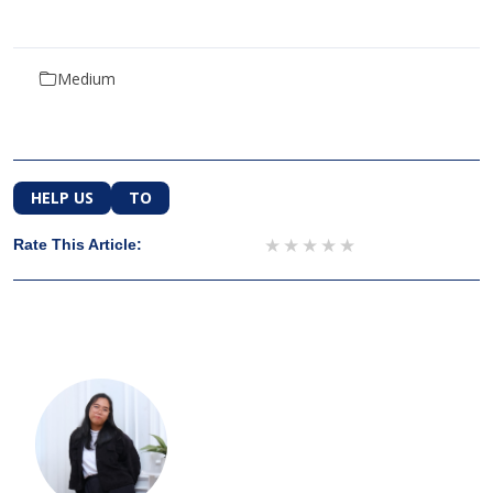
Medium
HELP US
TO
1 star
2 stars
3 stars
4 stars
5 stars
Rate This Article: