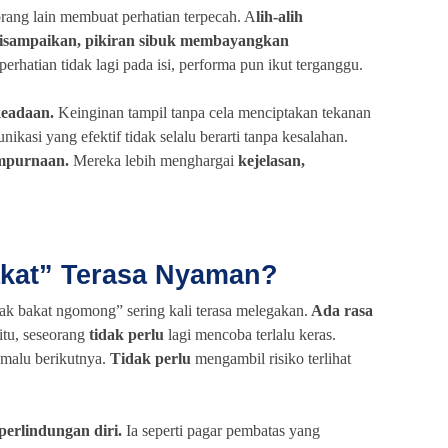
orang lain membuat perhatian terpecah. A
lih-alih
disampaikan, pikiran sibuk membayangkan
erhatian tidak lagi pada isi, performa pun ikut terganggu.
keadaan.
Keinginan tampil tanpa cela menciptakan tekanan
nikasi yang efektif tidak selalu berarti tanpa kesalahan.
mpurnaan.
Mereka lebih menghargai
kejelasan,
kat” Terasa Nyaman?
k bakat ngomong” sering kali terasa melegakan.
Ada rasa
itu, seseorang
tidak perlu
lagi mencoba terlalu keras.
malu berikutnya.
Tidak perlu
mengambil risiko terlihat
perlindungan diri.
Ia seperti pagar pembatas yang