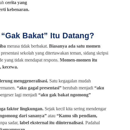
lah
cerita yang
erti kebenaran.
 “Gak Bakat” Itu Datang?
tiba
merasa tidak berbakat.
Biasanya ada satu momen
presentasi sekolah yang ditertawakan teman, sidang skripsi
ide yang tidak mendapat respons.
Momen-momen itu
, kecewa.
erung menggeneralisasi.
Satu kegagalan mudah
permanen.
“aku gagal presentasi”
berubah menjadi
“aku
ergeser lagi menjadi
“aku gak bakat ngomong”
uga faktor lingkungan.
Sejak kecil kita sering mendengar
 ngomong dari sananya”
atau
“Kamu sih pendiam,
npa sadar,
label eksternal itu diinternalisasi
. Padahal
r kemampuan.