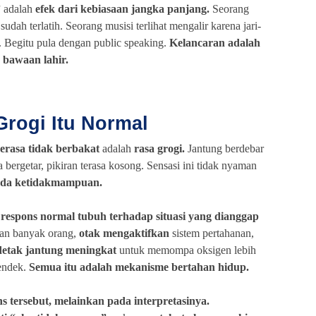
”
adalah
efek dari kebiasaan jangka panjang.
Seorang
 sudah terlatih. Seorang musisi terlihat mengalir karena jari-
k. Begitu pula dengan public speaking.
Kelancaran adalah
 bawaan lahir.
Grogi Itu Normal
erasa tidak berbakat
adalah
rasa grogi.
Jantung berdebar
 bergetar, pikiran terasa kosong. Sensasi ini tidak nyaman
anda ketidakmampuan.
respons normal tubuh terhadap situasi yang dianggap
pan banyak orang,
otak mengaktifkan
sistem pertahanan,
detak jantung meningkat
untuk memompa oksigen lebih
endek.
Semua itu adalah mekanisme bertahan hidup.
 tersebut, melainkan pada interpretasinya.