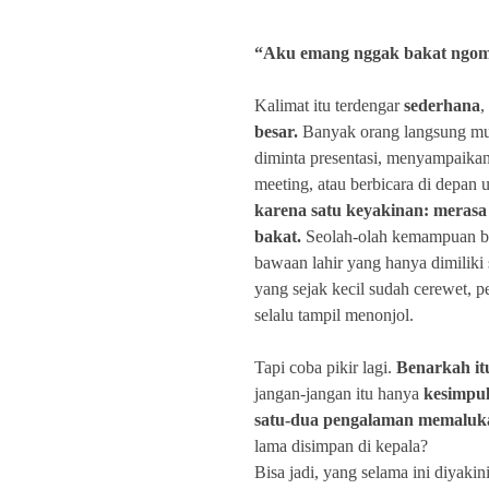
“Aku emang nggak bakat ngo
Kalimat itu terdengar
sederhana
,
besar.
Banyak orang langsung mu
diminta presentasi, menyampaikan
meeting, atau berbicara di depan
karena satu keyakinan: merasa
bakat.
Seolah-olah kemampuan be
bawaan lahir yang hanya dimiliki 
yang sejak kecil sudah cerewet, pe
selalu tampil menonjol.
Tapi coba pikir lagi.
Benarkah it
jangan-jangan itu hanya
kesimpul
satu-dua pengalaman memalu
lama disimpan di kepala?
Bisa jadi, yang selama ini diyakin