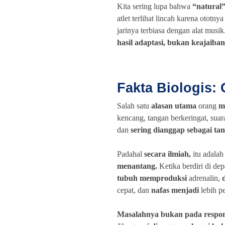
Kita sering lupa bahwa
“natural
atlet terlihat lincah karena ototnya
jarinya terbiasa dengan alat musi
hasil adaptasi, bukan keajaiban
Fakta Biologis: 
Salah satu
alasan utama
orang
m
kencang, tangan berkeringat, suara
dan
sering dianggap sebagai t
Padahal
secara ilmiah,
itu adalah
menantang.
Ketika berdiri di de
tubuh memproduksi
adrenalin,
cepat, dan
nafas menjadi
lebih p
Masalahnya bukan pada respons