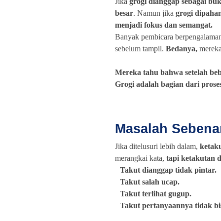
Jika
grogi dianggap sebagai bu
besar
. Namun jika
grogi dipaha
menjadi fokus dan semangat.
Banyak pembicara berpengalama
sebelum tampil.
Bedanya,
mereka 
Mereka tahu bahwa setelah beb
Grogi adalah bagian dari prose
Masalah Sebenar
Jika ditelusuri lebih dalam,
ketaku
merangkai kata,
tapi ketakutan di
Takut dianggap tidak pintar.
Takut salah ucap.
Takut terlihat gugup.
Takut pertanyaannya tidak bi