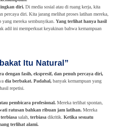
ngkan diri.
Di media sosial atau di ruang kerja, kita
an percaya diri. Kita jarang melihat proses latihan mereka,
up yang mereka sembunyikan.
Yang terlihat hanya hasil
ak adil ini memperkuat keyakinan bahwa kemampuan
bakat Itu Natural”
ra dengan fasih, ekspresif, dan penuh percaya diri,
hwa
dia berbakat. Padahal,
banyak kemampuan yang
asil repetisi.
 atau pembicara profesional.
Mereka terlihat spontan,
wati ratusan bahkan ribuan jam latihan.
Mereka
,
terbiasa
salah,
terbiasa
dikritik.
Ketika sesuatu
ang terlihat alami.