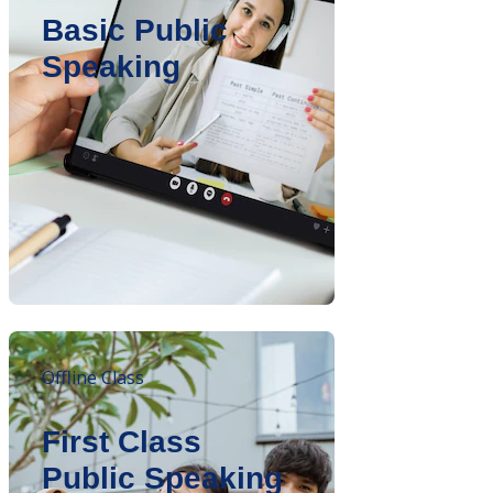
Basic Public
Speaking
Offline Class
First Class
Public Speaking