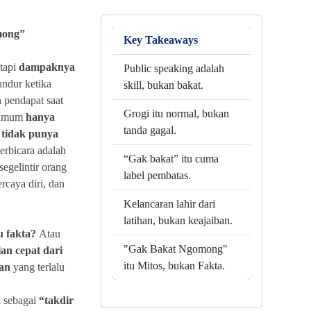
mong”
Key Takeaways
 tapi
dampaknya
Public speaking adalah
ndur ketika
skill, bukan bakat.
 pendapat saat
Grogi itu normal, bukan
 umum
hanya
tanda gagal.
 tidak punya
rbicara adalah
“Gak bakat” itu cuma
segelintir orang
label pembatas.
rcaya diri, dan
Kelancaran lahir dari
latihan, bukan keajaiban.
u fakta?
Atau
"Gak Bakat Ngomong"
an cepat dari
itu Mitos, bukan Fakta.
kan
yang terlalu
i sebagai
“takdir