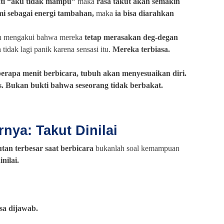
kti “aku tidak mampu”
maka
rasa takut akan semakin
mi sebagai energi tambahan,
maka
ia bisa diarahkan
n mengakui bahwa mereka
tetap merasakan deg-degan
tidak lagi panik karena sensasi itu.
Mereka terbiasa.
erapa menit berbicara, tubuh akan menyesuaikan diri.
s. Bukan bukti bahwa seseorang tidak berbakat.
nya: Takut Dinilai
tan terbesar saat berbicara
bukanlah soal kemampuan
nilai.
sa dijawab.