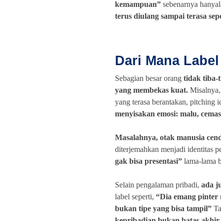
kemampuan”
sebenarnya hanya
terus diulang sampai terasa sep
Dari Mana Label
Sebagian besar orang
tidak tiba-
yang membekas kuat.
Misalnya, 
yang terasa berantakan, pitching 
menyisakan emosi: malu, cemas
Masalahnya, otak manusia cend
diterjemahkan menjadi identitas 
gak bisa presentasi”
lama-lama b
Selain pengalaman pribadi,
ada j
label seperti,
“Dia emang pinter
bukan tipe yang bisa tampil”
Ta
kepribadian bukan batas akhi