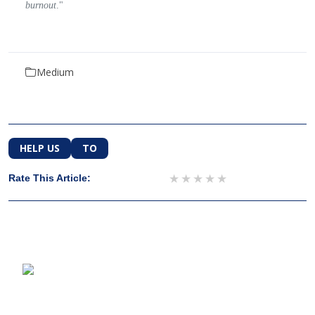
burnout
."
Medium
HELP US
TO
1 star
2 stars
3 stars
4 stars
5 stars
Rate This Article: