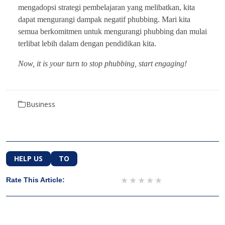
mengadopsi strategi pembelajaran yang melibatkan, kita
dapat mengurangi dampak negatif phubbing. Mari kita
semua berkomitmen untuk mengurangi phubbing dan mulai
terlibat lebih dalam dengan pendidikan kita.
Now, it is your turn to stop phubbing, start engaging!
Business
HELP US
TO
1 star
2 stars
3 stars
4 stars
5 stars
Rate This Article: