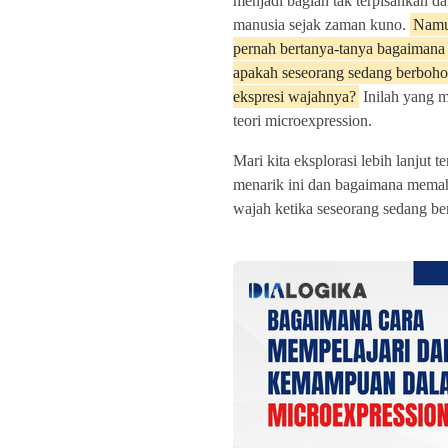
menjadi bagian tak terpisahkan dar
manusia sejak zaman kuno.
Namu
pernah bertanya-tanya bagaimana
apakah seseorang sedang berboho
ekspresi wajahnya?
Inilah yang me
teori microexpression.
Mari kita eksplorasi lebih lanjut 
menarik ini dan bagaimana memah
wajah ketika seseorang sedang b