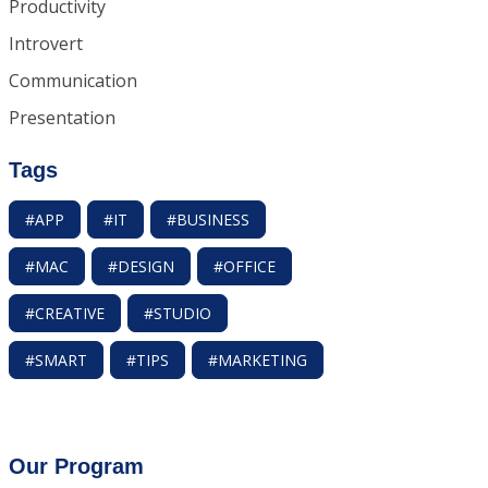
Productivity
Introvert
Communication
Presentation
Tags
#APP
#IT
#BUSINESS
#MAC
#DESIGN
#OFFICE
#CREATIVE
#STUDIO
#SMART
#TIPS
#MARKETING
Our Program