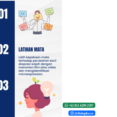
+62 851 6299 2597
@dialogika.co