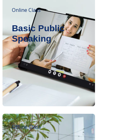
Online Class
Basic Public
Speaking
Offline Class