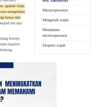
i interaksi
Key Takeaways
n, apakah Anda
Microexpression
 cara mengetahui
ng hanya dari
Mengenali wajah
njadi inti dari
Memahami
microexpression
tentang konsep
ami ekspresi
Ekspresi wajah
erbohong