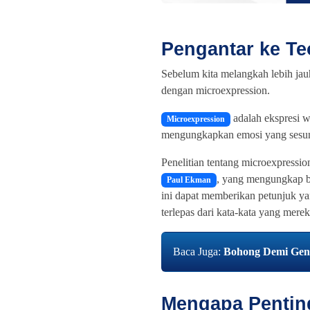
Pengantar ke Te
Sebelum kita melangkah lebih jau
dengan microexpression.
adalah ekspresi wa
Microexpression
mengungkapkan emosi yang sesu
Penelitian tentang microexpression
, yang mengungkap b
Paul Ekman
ini dapat memberikan petunjuk yan
terlepas dari kata-kata yang mere
Baca Juga:
Bohong Demi Gengs
Mengapa Pentin