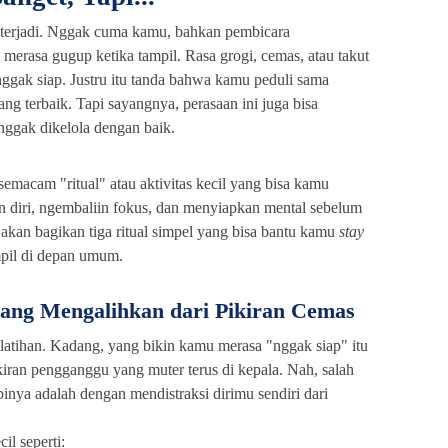
erjadi. Nggak cuma kamu, bahkan pembicara
erasa gugup ketika tampil. Rasa grogi, cemas, atau takut
ggak siap. Justru itu tanda bahwa kamu
peduli sama
ng terbaik. Tapi sayangnya, perasaan ini juga bisa
nggak dikelola dengan baik.
semacam "ritual" atau aktivitas kecil yang bisa kamu
 diri, ngembaliin fokus, dan menyiapkan mental sebelum
ku akan bagikan tiga ritual simpel yang bisa bantu kamu
stay
mpil di depan umum.
yang Mengalihkan dari Pikiran Cemas
latihan. Kadang, yang bikin kamu merasa "nggak siap" itu
kiran pengganggu yang muter terus di kepala. Nah, salah
inya adalah dengan mendistraksi dirimu sendiri dari
il seperti: