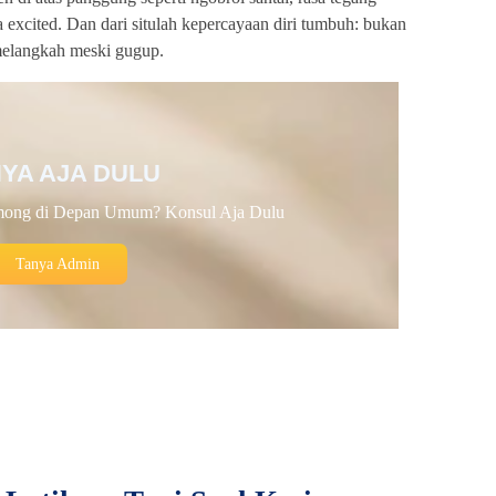
a excited. Dan dari situlah kepercayaan diri tumbuh: bukan
 melangkah meski gugup.
YA AJA DULU
ong di Depan Umum? Konsul Aja Dulu
Tanya Admin