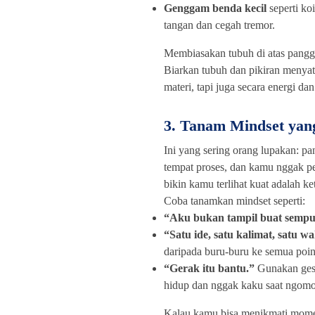
Genggam benda kecil
seperti koi
tangan dan cegah tremor.
Membiasakan tubuh di atas pangg
Biarkan tubuh dan pikiran menya
materi, tapi juga secara energi da
3. Tanam Mindset yan
Ini yang sering orang lupakan: p
tempat proses, dan kamu nggak per
bikin kamu terlihat kuat adalah k
Coba tanamkan mindset seperti:
“Aku bukan tampil buat sempur
“Satu ide, satu kalimat, satu w
daripada buru-buru ke semua poin
“Gerak itu bantu.”
Gunakan gest
hidup dan nggak kaku saat ngom
Kalau kamu bisa menikmati momen 