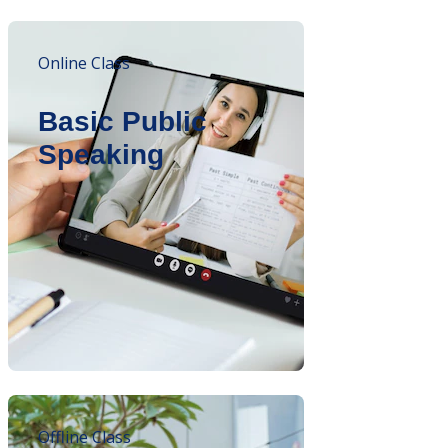
Online Class
Basic Public
Speaking
Offline Class