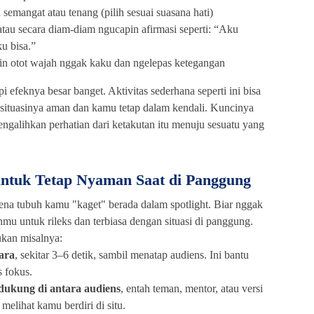
semangat atau tenang (pilih sesuai suasana hati)
tau secara diam-diam ngucapin afirmasi seperti: “Aku
ku bisa.”
in otot wajah nggak kaku dan ngelepas ketegangan
pi efeknya besar banget. Aktivitas sederhana seperti ini bisa
 situasinya aman dan kamu tetap dalam kendali. Kuncinya
engalihkan perhatian dari ketakutan itu menuju sesuatu yang
untuk Tetap Nyaman Saat di Panggung
rena tubuh kamu "kaget" berada dalam spotlight. Biar nggak
mu untuk rileks dan terbiasa dengan situasi di panggung.
ukan misalnya:
ara
, sekitar 3–6 detik, sambil menatap audiens. Ini bantu
s fokus.
dukung di antara audiens
, entah teman, mentor, atau versi
 melihat kamu berdiri di situ.