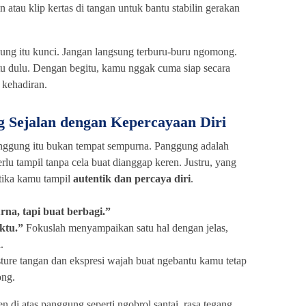
n atau klip kertas di tangan untuk bantu stabilin gerakan
ung itu kunci. Jangan langsung terburu-buru ngomong.
tu dulu. Dengan begitu, kamu nggak cuma siap secara
n kehadiran.
g Sejalan dengan Kepercayaan Diri
anggung itu bukan tempat sempurna. Panggung adalah
lu tampil tanpa cela buat dianggap keren. Justru, yang
etika kamu tampil
autentik dan percaya diri
.
na, tapi buat berbagi.”
aktu.”
Fokuslah menyampaikan satu hal dengan jelas,
.
ure tangan dan ekspresi wajah buat ngebantu kamu tetap
ong.
di atas panggung seperti ngobrol santai, rasa tegang