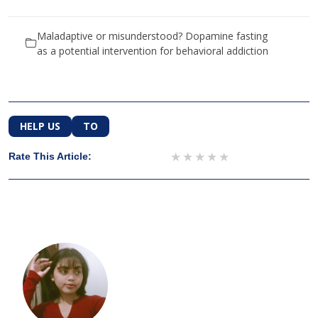
Maladaptive or misunderstood? Dopamine fasting
as a potential intervention for behavioral addiction
HELP US
TO
1 star
2 stars
3 stars
4 stars
5 stars
Rate This Article: