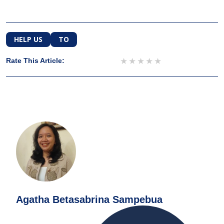
HELP US
TO
1 star
2 stars
3 stars
4 stars
5 stars
Rate This Article:
Agatha Betasabrina Sampebua