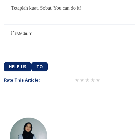
Tetaplah kuat, Sobat. You can do it!
Medium
HELP US
TO
1 star
2 stars
3 stars
4 stars
5 stars
Rate This Article: