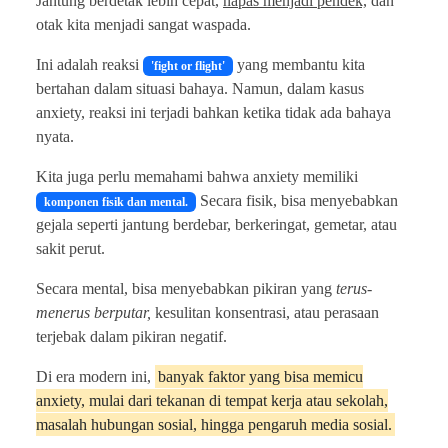
Jantung berdetak lebih cepat,
napas menjadi pendek,
dan
otak kita menjadi sangat waspada.
Ini adalah reaksi
yang membantu kita
'fight or flight'
bertahan dalam situasi bahaya. Namun, dalam kasus
anxiety, reaksi ini terjadi bahkan ketika tidak ada bahaya
nyata.
Kita juga perlu memahami bahwa anxiety memiliki
Secara fisik, bisa menyebabkan
komponen fisik dan mental.
gejala seperti jantung berdebar, berkeringat, gemetar, atau
sakit perut.
Secara mental, bisa menyebabkan pikiran yang
terus-
menerus berputar,
kesulitan konsentrasi, atau perasaan
terjebak dalam pikiran negatif.
Di era modern ini,
banyak faktor yang bisa memicu
anxiety, mulai dari tekanan di tempat kerja atau sekolah,
masalah hubungan sosial, hingga pengaruh media sosial.