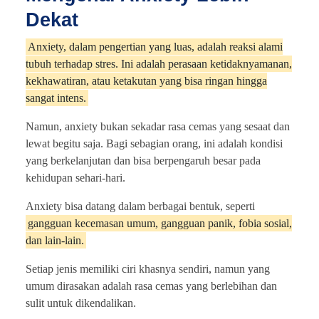
Dekat
Anxiety, dalam pengertian yang luas, adalah reaksi alami
tubuh terhadap stres. Ini adalah perasaan ketidaknyamanan,
kekhawatiran, atau ketakutan yang bisa ringan hingga
sangat intens.
Namun, anxiety bukan sekadar rasa cemas yang sesaat dan
lewat begitu saja. Bagi sebagian orang, ini adalah kondisi
yang berkelanjutan dan bisa berpengaruh besar pada
kehidupan sehari-hari.
Anxiety bisa datang dalam berbagai bentuk, seperti
gangguan kecemasan umum, gangguan panik, fobia sosial,
dan lain-lain.
Setiap jenis memiliki ciri khasnya sendiri, namun yang
umum dirasakan adalah rasa cemas yang berlebihan dan
sulit untuk dikendalikan.