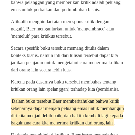
bahwa pelanggan yang memberikan kritik adalah peluang
emas untuk perbaikan dan pertumbuhan bisnis.
Alih-alih menghindari atau merespons kritik dengan
negatif, Baer menganjurkan untuk 'mengembrace' atau
'memeluk' para kritikus tersebut.
Secara spesifik buku tersebut memang ditulis dalam
konteks bisnis, namun inti dari tulisan tersebut dapat kita
jadikan pelajaran untuk mengetahui cara menerima kritikan
dari orang lain secara lebih luas.
Karena pada dasarnya buku tersebut membahas tentang
kritikan orang lain (pelanggan) terhadap kita (pembisnis).
Dalam buku tersebut Baer memberitahukan bahwa kritik
sebenarnya dapat menjadi peluang emas untuk membangun
diri kita menjadi lebih baik, dan hal itu kembali lagi kepada
bagaimana cara kita menerima kritikan dari orang lain
.
Daripada menghindari kritikan, Baer justru mengajarkan