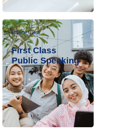
Offline Class
First Class
Public Speaking