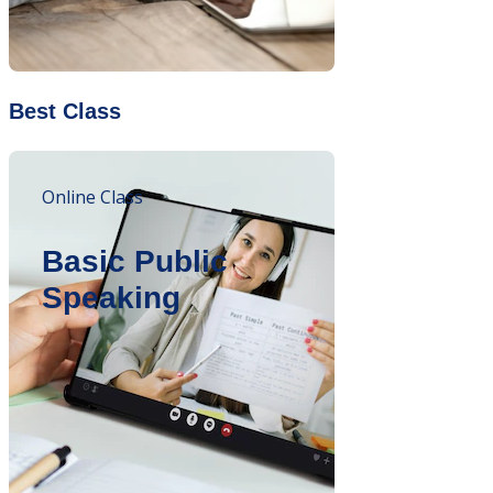
Best Class
Online Class
Basic Public
Speaking