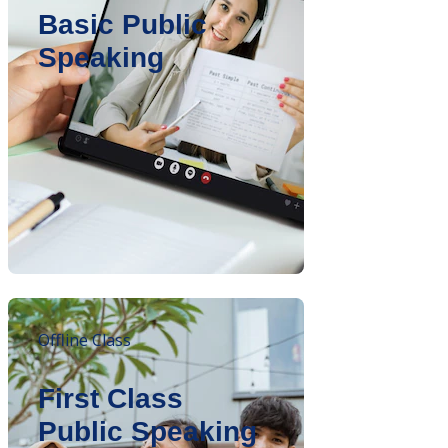
Basic Public
Speaking
Offline Class
First Class
Public Speaking