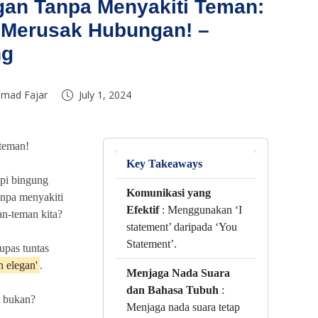
gan Tanpa Menyakiti Teman:
 Merusak Hubungan! –
ng
mad Fajar
July 1, 2024
teman!
Key Takeaways
api bingung
Komunikasi yang
npa menyakiti
Efektif
: Menggunakan ‘I
an-teman kita?
statement’ daripada ‘You
Statement’.
gupas tuntas
 elegan'
.
Menjaga Nada Suara
dan Bahasa Tubuh
:
 bukan?
Menjaga nada suara tetap