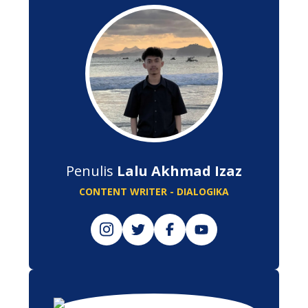
Penulis
Lalu Akhmad Izaz
CONTENT WRITER - DIALOGIKA