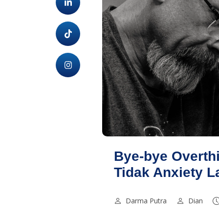
Bye-bye Overthi
Tidak Anxiety L
Darma Putra
Dian