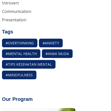
Introvert
Communication
Presentation
Tags
#OVERTHINKING
#ANXIETY
#MENTAL HEALTH
#ANAK MUDA
#TIPS KESEHATAN MENTAL
#MINDFULNESS
Our Program