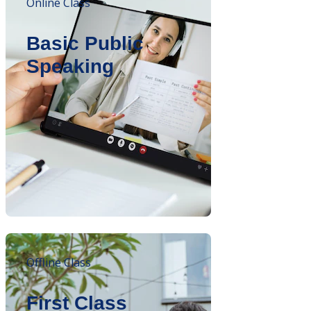
Online Class
Basic Public
Speaking
Offline Class
First Class