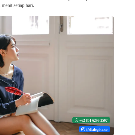
menit setiap hari.
+62 851 6299 2597
@dialogika.co