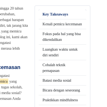
hingga 20 tahun
perubahan,
Key Takeaways
erbagai harapan
Kenali pemicu kecemasan
iri, tak jarang kita
ng yang memicu
Fokus pada hal yang bisa
log ini, kami akan
dikendalikan
ngatasi
merasa lebih
Luangkan waktu untuk
diri sendiri
Cobalah teknik
ecemasan
pernapasan
gatasi
Batasi media sosial
emicu
yang
tugas sekolah,
Bicara dengan seseorang
i media sosial?
cemasan Anda
Praktikkan mindfulness