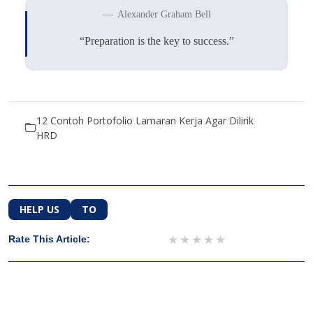
Alexander Graham Bell
“Preparation is the key to success.”
12 Contoh Portofolio Lamaran Kerja Agar Dilirik
HRD
HELP US
TO
1 star
2 stars
3 stars
4 stars
5 stars
Rate This Article: