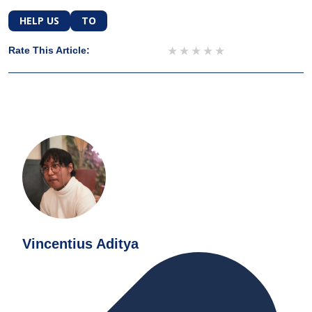
HELP US
TO
1 star
2 stars
3 stars
4 stars
5 stars
Rate This Article:
Vincentius Aditya