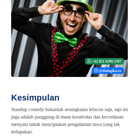
+62 851 6299 2597
@dialogika.co
Kesimpulan
Standup comedy bukanlah serangkaian lelucon saja, tapi ini
juga adalah panggung di mana kreativitas dan kecerdasan
menyatu untuk menciptakan pengalaman tawa yang tak
terlupakan.