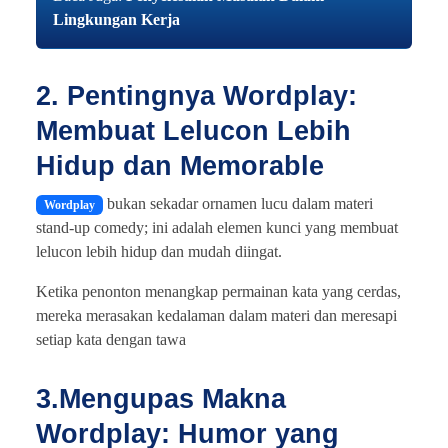
Lingkungan Kerja
2. Pentingnya Wordplay:
Membuat Lelucon Lebih
Hidup dan Memorable
bukan sekadar ornamen lucu dalam materi
Wordplay
stand-up comedy; ini adalah elemen kunci yang membuat
lelucon lebih hidup dan mudah diingat.
Ketika penonton menangkap permainan kata yang cerdas,
mereka merasakan kedalaman dalam materi dan meresapi
setiap kata dengan tawa
3.Mengupas Makna
Wordplay: Humor yang