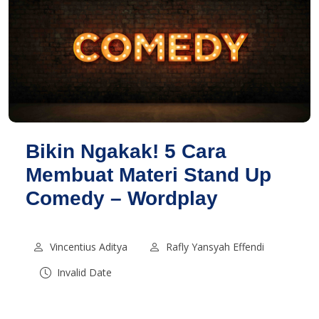
Bikin Ngakak! 5 Cara
Membuat Materi Stand Up
Comedy – Wordplay
Vincentius Aditya
Rafly Yansyah Effendi
Invalid Date