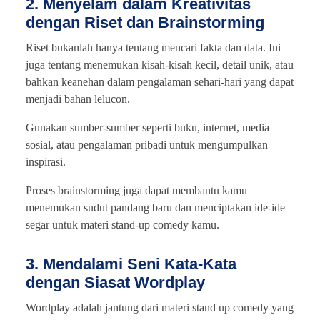
2. Menyelam dalam Kreativitas
dengan Riset dan Brainstorming
Riset bukanlah hanya tentang mencari fakta dan data. Ini
juga tentang menemukan kisah-kisah kecil, detail unik, atau
bahkan keanehan dalam pengalaman sehari-hari yang dapat
menjadi bahan lelucon.
Gunakan sumber-sumber seperti buku, internet, media
sosial, atau pengalaman pribadi untuk mengumpulkan
inspirasi.
Proses brainstorming juga dapat membantu kamu
menemukan sudut pandang baru dan menciptakan ide-ide
segar untuk materi stand-up comedy kamu.
3. Mendalami Seni Kata-Kata
dengan Siasat Wordplay
Wordplay adalah jantung dari materi stand up comedy yang