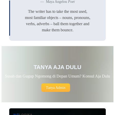
Maya Angelou
Poet
The writer has to take the most used,
most familiar objects – nouns, pronouns,
verbs, adverbs – ball them together and
make them bounce.
TANYA AJA DULU
Susah dan Gugup Ngomong di Depan Umum? Konsul Aja Dulu
Tanya Admin