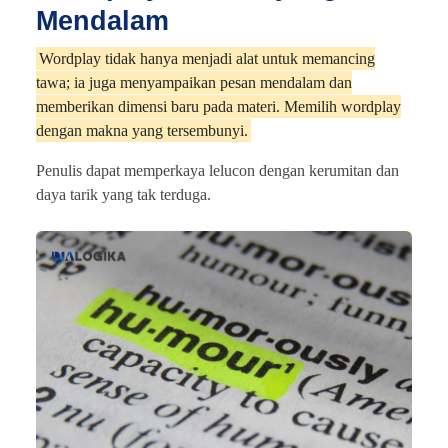
Mendalam
Wordplay tidak hanya menjadi alat untuk memancing
tawa; ia juga menyampaikan pesan mendalam dan
memberikan dimensi baru pada materi. Memilih wordplay
dengan makna yang tersembunyi.
Penulis dapat memperkaya lelucon dengan kerumitan dan
daya tarik yang tak terduga.