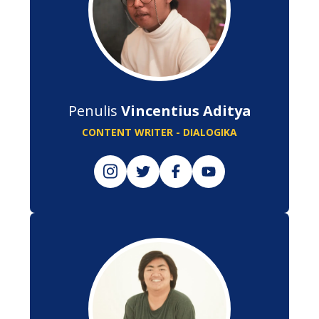
Penulis
Vincentius Aditya
CONTENT WRITER - DIALOGIKA