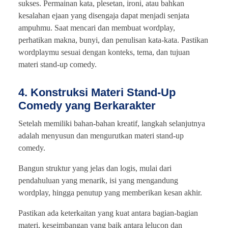
sukses. Permainan kata, plesetan, ironi, atau bahkan
kesalahan ejaan yang disengaja dapat menjadi senjata
ampuhmu. Saat mencari dan membuat wordplay,
perhatikan makna, bunyi, dan penulisan kata-kata. Pastikan
wordplaymu sesuai dengan konteks, tema, dan tujuan
materi stand-up comedy.
4. Konstruksi Materi Stand-Up
Comedy yang Berkarakter
Setelah memiliki bahan-bahan kreatif, langkah selanjutnya
adalah menyusun dan mengurutkan materi stand-up
comedy.
Bangun struktur yang jelas dan logis, mulai dari
pendahuluan yang menarik, isi yang mengandung
wordplay, hingga penutup yang memberikan kesan akhir.
Pastikan ada keterkaitan yang kuat antara bagian-bagian
materi, keseimbangan yang baik antara lelucon dan