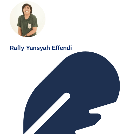
Rafly Yansyah Effendi