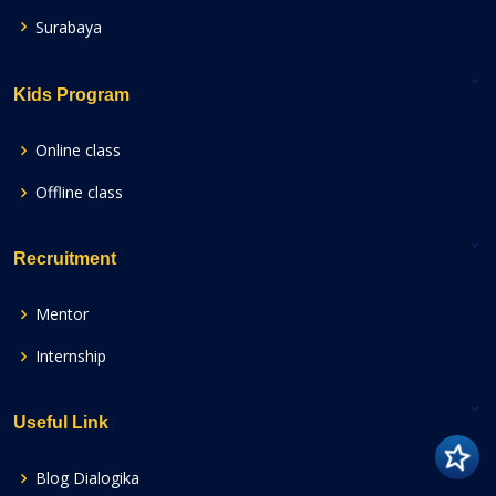
Surabaya
Kids Program
Online class
Offline class
Recruitment
Mentor
Internship
Useful Link
Blog Dialogika