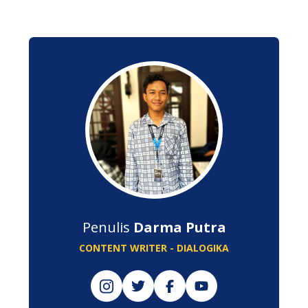
Penulis
Darma Putra
CONTENT WRITER - DIALOGIKA