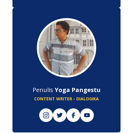
Penulis
Yoga Pangestu
CONTENT WRITER - DIALOGIKA