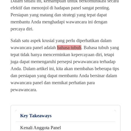
Dalam situasi ini, kemampuan untuk berkomunikasi secara
efektif dan menonjol di hadapan panel sangat penting.
Persiapan yang matang dan strategi yang tepat dapat
membantu Anda menghadapi wawancara ini dengan
percaya diri.
Salah satu aspek krusial yang perlu diperhatikan dalam
wawancara panel adalah
bahasa tubuh
. Bahasa tubuh yang
tepat tidak hanya mencerminkan kepercayaan diri, tetapi
juga dapat memengaruhi persepsi pewawancara terhadap
Anda. Dalam artikel ini, kita akan membahas beberapa tips
dan persiapan yang dapat membantu Anda bersinar dalam
wawancara panel dan memikat perhatian para
pewawancara.
Key Takeaways
Kenali Anggota Panel