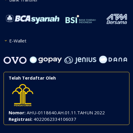
E-Wallet
Telah Terdaftar Oleh
Nomor:
AHU-0118640.AH.01.11.TAHUN 2022
Registrasi:
4022062334106037