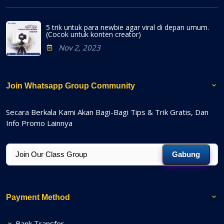
5 trik untuk para newbie agar viral di depan umum.
(Cocok untuk konten creator)
Nov 2, 2023
Join Whatsapp Group Community
Secara Berkala Kami Akan Bagi-Bagi Tips & Trik Gratis, Dan
Info Promo Lainnya
Gabung
Payment Method
Bank Transfer