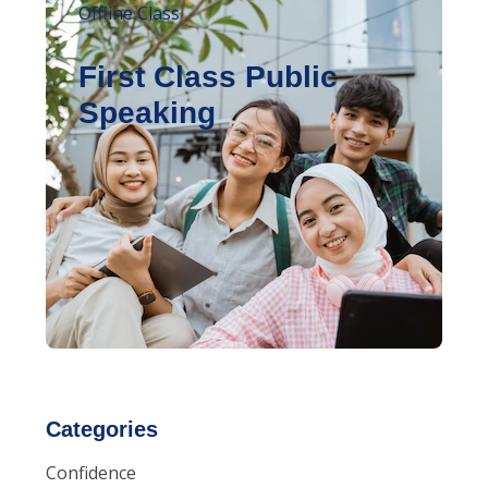
Offline Class
First Class Public
Speaking
Categories
Confidence