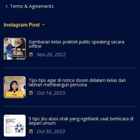
Terms & Agreements
Instagram Post
Gambaran kelas praktek public speaking secara
offline
Nov 26, 2022
Tips-tips agar di notice dosen didalam kelas dan
latihan membangun persona.
Oct 14, 2023
5 tips jitu atasi otak yang ngeblank saat berbicara di
depan umum
Oct 30, 2023