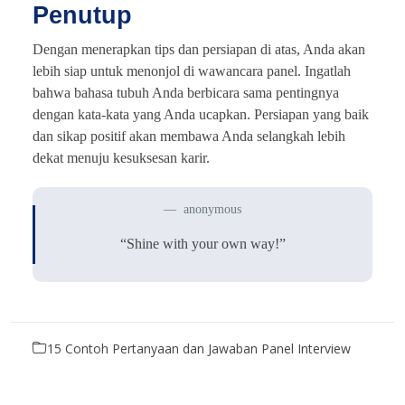
Penutup
Dengan menerapkan tips dan persiapan di atas, Anda akan
lebih siap untuk menonjol di wawancara panel. Ingatlah
bahwa bahasa tubuh Anda berbicara sama pentingnya
dengan kata-kata yang Anda ucapkan. Persiapan yang baik
dan sikap positif akan membawa Anda selangkah lebih
dekat menuju kesuksesan karir.
anonymous
“Shine with your own way!”
15 Contoh Pertanyaan dan Jawaban Panel Interview