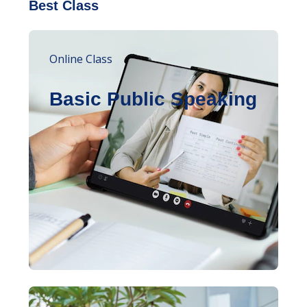
Best Class
Online Class
Basic Public Speaking