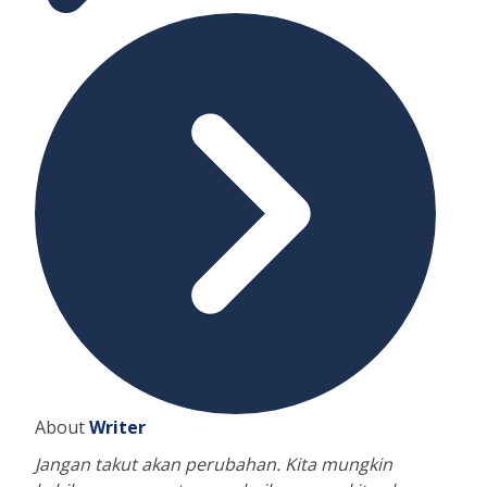
About
Writer
Jangan takut akan perubahan. Kita mungkin