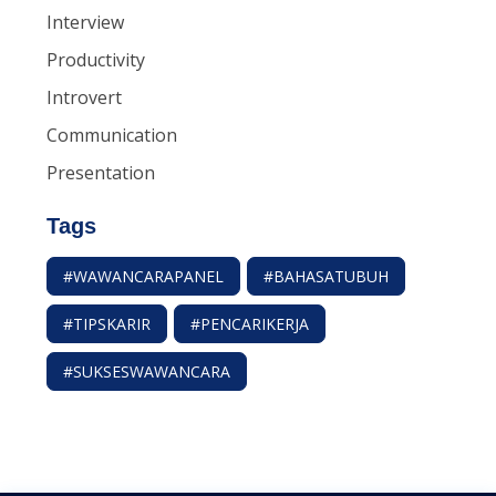
Interview
Productivity
Introvert
Communication
Presentation
Tags
#WAWANCARAPANEL
#BAHASATUBUH
#TIPSKARIR
#PENCARIKERJA
#SUKSESWAWANCARA