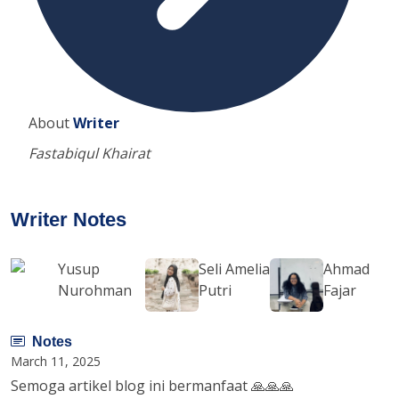
About
Writer
Fastabiqul Khairat
Writer Notes
Yusup
Seli Amelia
Ahmad
Nurohman
Putri
Fajar
Notes
March 11, 2025
Semoga artikel blog ini bermanfaat 🙏🙏🙏