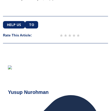
HELP US
TO
1 star
2 stars
3 stars
4 stars
5 stars
Rate This Article:
Yusup Nurohman