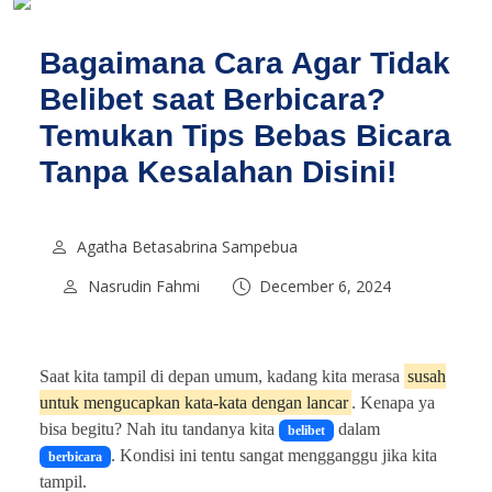
Bagaimana Cara Agar Tidak
Belibet saat Berbicara?
Temukan Tips Bebas Bicara
Tanpa Kesalahan Disini!
Agatha Betasabrina Sampebua
Nasrudin Fahmi
December 6, 2024
Saat kita tampil di depan umum, kadang kita merasa
susah
untuk mengucapkan kata-kata dengan lancar
. Kenapa ya
bisa begitu? Nah itu tandanya kita
dalam
belibet
. Kondisi ini tentu sangat mengganggu jika kita
berbicara
tampil.