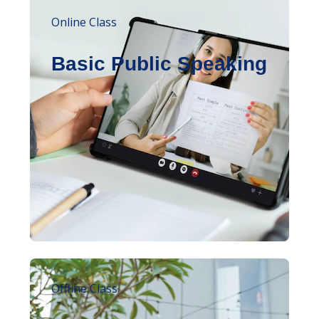
Online Class
Basic Public Speaking
Offline Class