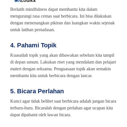
Berlatih mindfulness dapat membantu kita dalam
mengurangi rasa cemas saat berbicara. Ini bisa dilakukan
dengan menenangkan pikiran dan luangkan waktu sejenak
untuk latihan pernafasan.
4. Pahami Topik
Kuasailah topik yang akan dibawakan sebelum kita tampil
di depan umum. Lakukan riset yang mendalam dan pelajari
materi dengan seksama. Penguasaan topik akan semakin
membantu kita untuk berbicara dengan lancar.
5. Bicara Perlahan
Kunci agar tidak belibet saat berbicara adalah jangan bicara
terburu-buru. Bicaralah dengan perlahan agar ucapan kita
dapat dipahami oleh lawan bicara.