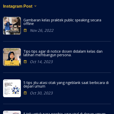
Instagram Post
Gambaran kelas praktek public speaking secara
offline
Nov 26, 2022
Tips-tips agar di notice dosen didalam kelas dan
latihan membangun persona.
Oct 14, 2023
5 tips jitu atasi otak yang ngeblank saat berbicara di
depan umum
Oct 30, 2023
5 trik untuk para newbie agar viral di depan umum.