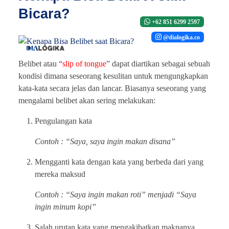
Bicara?
+62 851 6299 2597
@dialogika.co
Belibet atau “
slip of tongue
” dapat diartikan sebagai sebuah
kondisi dimana seseorang kesulitan untuk mengungkapkan
kata-kata secara jelas dan lancar. Biasanya seseorang yang
mengalami belibet akan sering melakukan:
Pengulangan kata
Contoh : “Saya, saya ingin makan disana”
Mengganti kata dengan kata yang berbeda dari yang
mereka maksud
Contoh : “Saya ingin makan roti” menjadi “Saya
ingin minum kopi”
Salah urutan kata yang mengakibatkan maknanya