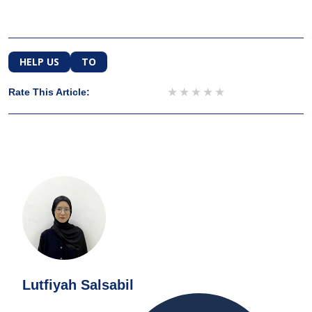
HELP US
TO
1 star
2 stars
3 stars
4 stars
5 stars
Rate This Article:
Lutfiyah Salsabil