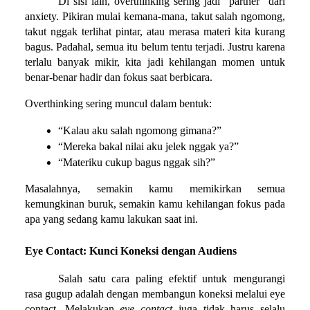
Di sisi lain, overthinking sering jadi “partner” dari 
anxiety. Pikiran mulai kemana-mana, takut salah ngomong, 
takut nggak terlihat pintar, atau merasa materi kita kurang 
bagus. Padahal, semua itu belum tentu terjadi. Justru karena 
terlalu banyak mikir, kita jadi kehilangan momen untuk 
benar-benar hadir dan fokus saat berbicara. 
Overthinking sering muncul dalam bentuk:
“Kalau aku salah ngomong gimana?”
“Mereka bakal nilai aku jelek nggak ya?”
“Materiku cukup bagus nggak sih?”
Masalahnya, semakin kamu memikirkan semua 
kemungkinan buruk, semakin kamu kehilangan fokus pada 
apa yang sedang kamu lakukan saat ini.
Eye Contact: Kunci Koneksi dengan Audiens
Salah satu cara paling efektif untuk mengurangi 
rasa gugup adalah dengan membangun koneksi melalui eye 
contact. Melakukan 
eye contact
 juga tidak harus selalu 