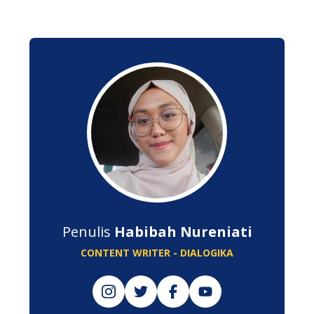
Penulis
Habibah Nureniati
CONTENT WRITER - DIALOGIKA