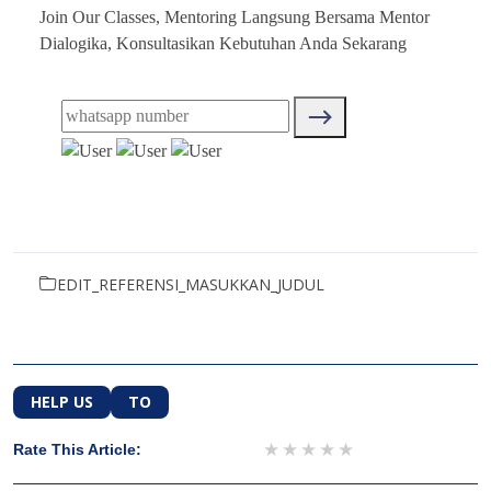
Join Our Classes, Mentoring Langsung Bersama Mentor
Dialogika, Konsultasikan Kebutuhan Anda Sekarang
EDIT_REFERENSI_MASUKKAN_JUDUL
HELP US
TO
1 star
2 stars
3 stars
4 stars
5 stars
Rate This Article: