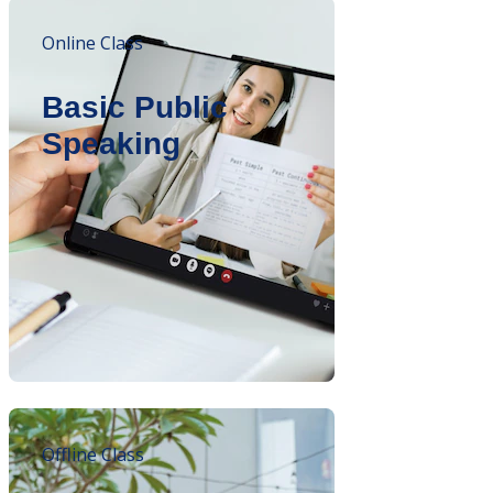
Online Class
Basic Public
Speaking
Offline Class