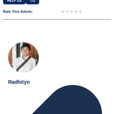
HELP US
TO
1 star
2 stars
3 stars
4 stars
5 stars
Rate This Article:
Radhityo