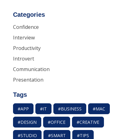
Categories
Confidence
Interview
Productivity
Introvert
Communication
Presentation
Tags
#APP
#IT
#BUSINESS
#MAC
#DESIGN
#OFFICE
#CREATIVE
#STUDIO
#SMART
#TIPS