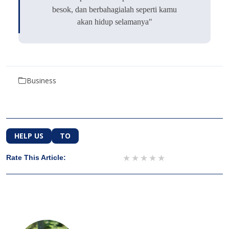
besok, dan berbahagialah seperti kamu
akan hidup selamanya"
Business
HELP US
TO
1 star
2 stars
3 stars
4 stars
5 stars
Rate This Article: