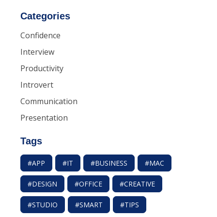
Categories
Confidence
Interview
Productivity
Introvert
Communication
Presentation
Tags
#APP
#IT
#BUSINESS
#MAC
#DESIGN
#OFFICE
#CREATIVE
#STUDIO
#SMART
#TIPS