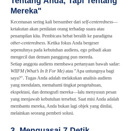
Tentang Anda, Tapi Tentang
Mereka"
Kecemasan sering kali bersumber dari
self-centeredness
—
ketakutan akan penilaian orang terhadap suara atau
penampilan kita. Pembicara hebat beralih ke paradigma
other-centeredness
. Ketika fokus Anda bergeser
sepenuhnya pada kebutuhan audiens, ego pribadi akan
mengecil dan demam panggung pun mereda.
Setiap anggota audiens membawa pertanyaan bawah sadar:
WIIFM (What’s In It For Me)
atau "Apa untungnya bagi
saya?". Tugas Anda adalah melakukan analisis audiens
yang mendalam, memahami tingkat pengetahuan,
ekspektasi, dan demografi mereka—lalu menyusun pesan
yang menjawab kebutuhan tersebut. Saat misi Anda adalah
membantu mereka, Anda bukan lagi objek yang dinilai,
melainkan seorang pemberi solusi.
3. Menguasai 7 Detik