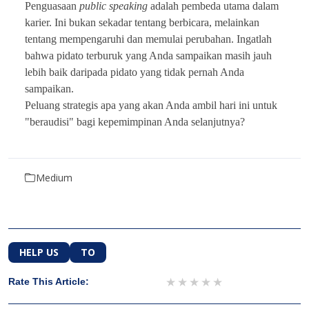
Penguasaan
public speaking
adalah pembeda utama dalam
karier. Ini bukan sekadar tentang berbicara, melainkan
tentang mempengaruhi dan memulai perubahan. Ingatlah
bahwa pidato terburuk yang Anda sampaikan masih jauh
lebih baik daripada pidato yang tidak pernah Anda
sampaikan.
Peluang strategis apa yang akan Anda ambil hari ini untuk
"beraudisi" bagi kepemimpinan Anda selanjutnya?
Medium
HELP US
TO
1 star
2 stars
3 stars
4 stars
5 stars
Rate This Article: