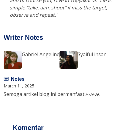
and of course you, i live in Yogyakarta. "life is
simple "take, aim, shoot" if miss the target,
observe and repeat."
Writer Notes
Gabriel Angeline
Syaiful ihsan
Notes
March 11, 2025
Semoga artikel blog ini bermanfaat 🙏🙏🙏
Komentar