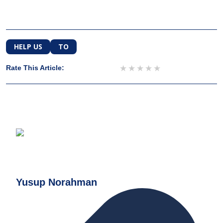
HELP US
TO
1 star
2 stars
3 stars
4 stars
5 stars
Rate This Article:
Yusup Norahman