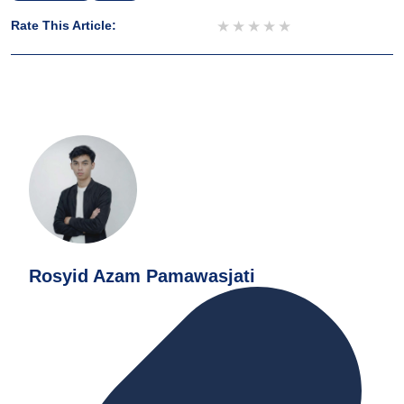
1 star
2 stars
3 stars
4 stars
5 stars
Rate This Article:
Rosyid Azam Pamawasjati