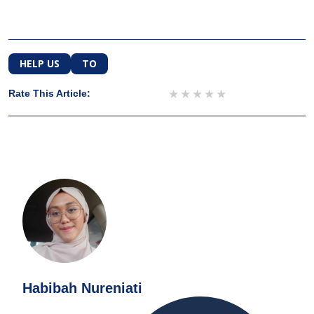
HELP US
TO
1 star
2 stars
3 stars
4 stars
5 stars
Rate This Article:
Habibah Nureniati