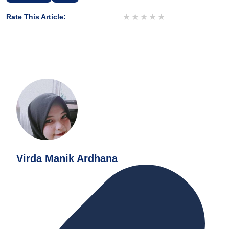
1 star
2 stars
3 stars
4 stars
5 stars
Rate This Article:
Virda Manik Ardhana