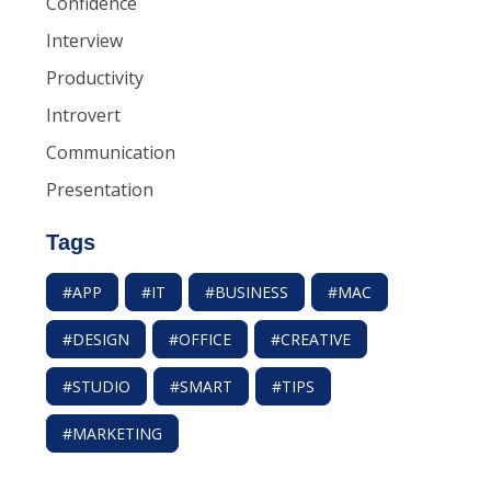
Confidence
Interview
Productivity
Introvert
Communication
Presentation
Tags
#APP
#IT
#BUSINESS
#MAC
#DESIGN
#OFFICE
#CREATIVE
#STUDIO
#SMART
#TIPS
#MARKETING