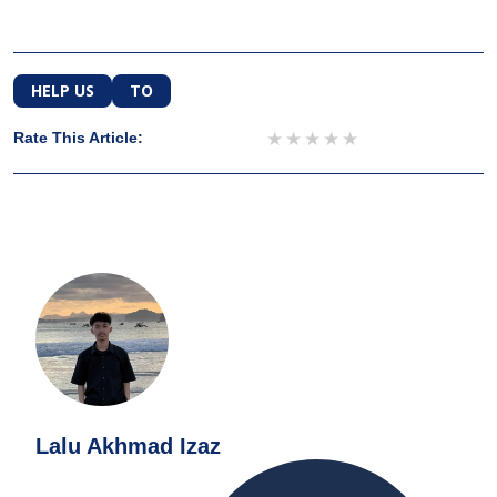
HELP US
TO
1 star
2 stars
3 stars
4 stars
5 stars
Rate This Article:
Lalu Akhmad Izaz