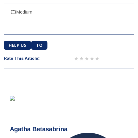
Medium
HELP US
TO
1 star
2 stars
3 stars
4 stars
5 stars
Rate This Article:
Agatha Betasabrina